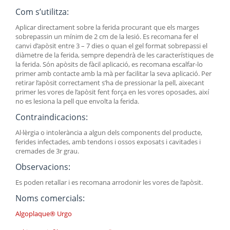
Com s’utilitza:
Aplicar directament sobre la ferida procurant que els marges
sobrepassin un mínim de 2 cm de la lesió. Es recomana fer el
canvi d’apòsit entre 3 – 7 dies o quan el gel format sobrepassi el
diàmetre de la ferida, sempre dependrà de les característiques de
la ferida. Són apòsits de fàcil aplicació, es recomana escalfar-lo
primer amb contacte amb la mà per facilitar la seva aplicació. Per
retirar l’apòsit correctament s’ha de pressionar la pell, aixecant
primer les vores de l’apòsit fent força en les vores oposades, així
no es lesiona la pell que envolta la ferida.
Contraindicacions:
Al·lèrgia o intolerància a algun dels components del producte,
ferides infectades, amb tendons i ossos exposats i cavitades i
cremades de 3r grau.
Observacions:
Es poden retallar i es recomana arrodonir les vores de l’apòsit.
Noms comercials:
Algoplaque® Urgo