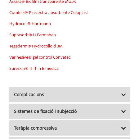
Askina® Biofilm transparente
Braun
Comfeel® Plus extra-absorbente Coloplast
Hydrocoll® Hartmann
Suprasorb® H Farmaban
Tegaderm® Hydrocolloid 3M
Varihesive® gel control Convatec
Sureskin® II Thin Bimedica
Complicacions
Sistemes de fixació i subjecció
Teràpia compressiva