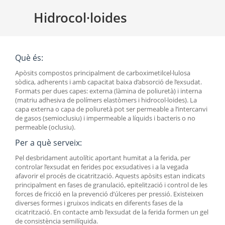
Hidrocol·loides
Què és:
Apòsits compostos principalment de carboximetilcel·lulosa
sòdica, adherents i amb capacitat baixa d’absorció de l’exsudat.
Formats per dues capes: externa (làmina de poliuretà) i interna
(matriu adhesiva de polímers elastòmers i hidrocol·loides). La
capa externa o capa de poliuretà pot ser permeable a l’intercanvi
de gasos (semioclusiu) i impermeable a líquids i bacteris o no
permeable (oclusiu).
Per a què serveix:
Pel desbridament autolític aportant humitat a la ferida, per
controlar l’exsudat en ferides poc exsudatives i a la vegada
afavorir el procés de cicatrització. Aquests apòsits estan indicats
principalment en fases de granulació, epitelització i control de les
forces de fricció en la prevenció d’úlceres per pressió. Existeixen
diverses formes i gruixos indicats en diferents fases de la
cicatrització. En contacte amb l’exsudat de la ferida formen un gel
de consistència semilíquida.